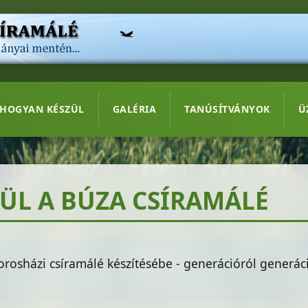
HOGYAN KÉSZÜL
GALÉRIA
TANÚSÍTVÁNYOK
Ü
ÜL A BÚZA CSÍRAMÁLÉ
 orosházi csíramálé készítésébe - generációról generá